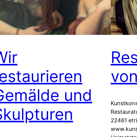
Wir
Res
restaurieren
vo
Gemälde und
Kunstkons
Skulpturen
Restaurato
22461 etr
www.kunst