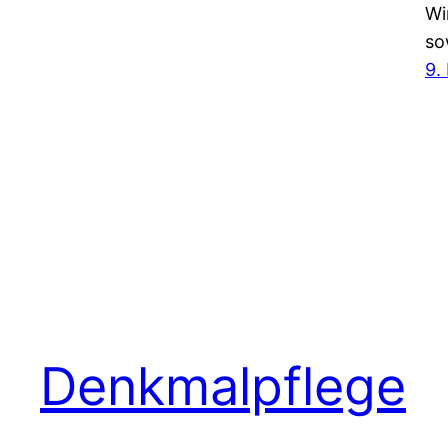
Wi
so
9.
Denkmalpflege