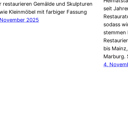
Heimatsta
r restaurieren Gemälde und Skulpturen
seit Jahr
wie Kleinmöbel mit farbiger Fassung
Restaurat
 November 2025
sodass wi
stemmen k
Restaurie
bis Mainz
Marburg. 
4. Novem